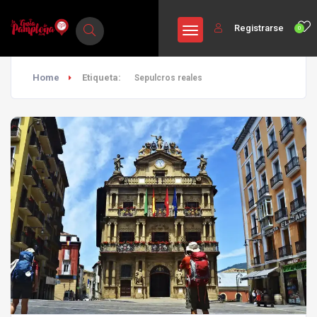
Registrarse
0
Home
Etiqueta:
Sepulcros reales