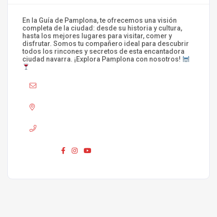
En la Guía de Pamplona, te ofrecemos una visión
completa de la ciudad: desde su historia y cultura,
hasta los mejores lugares para visitar, comer y
disfrutar. Somos tu compañero ideal para descubrir
todos los rincones y secretos de esta encantadora
ciudad navarra. ¡Explora Pamplona con nosotros!
Mail :
info@laguiadepamplona.com
Adress :
Pamplona
Phone :
680 310 420
Síguenos :