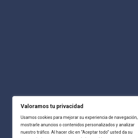
¿Quieres recibir las últimas noticias? Solo regístrate.
E-mail :
info@laguiadepamplona.com
Teléfono:
680 310 420
Síguenos :
Valoramos tu privacidad
Usamos cookies para mejorar su experiencia de navegación,
mostrarle anuncios o contenidos personalizados y analizar
nuestro tráfico. Al hacer clic en “Aceptar todo” usted da su