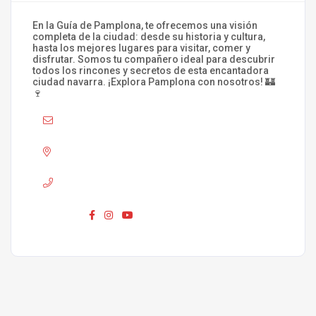
En la Guía de Pamplona, te ofrecemos una visión
completa de la ciudad: desde su historia y cultura,
hasta los mejores lugares para visitar, comer y
disfrutar. Somos tu compañero ideal para descubrir
todos los rincones y secretos de esta encantadora
ciudad navarra. ¡Explora Pamplona con nosotros! 🏰
🍷
Mail :
info@laguiadepamplona.com
Adress :
Pamplona
Phone :
680 310 420
Síguenos :