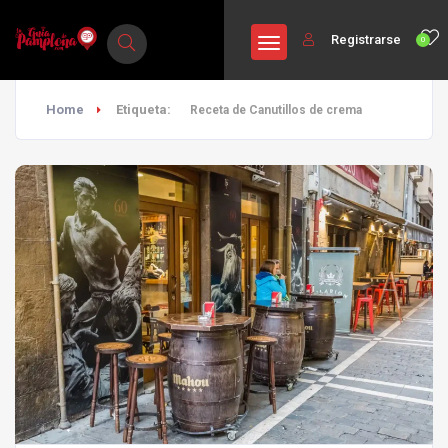
Registrarse
0
Home
Etiqueta:
Receta de Canutillos de crema