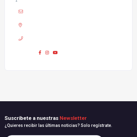
Mail :
info@laguiadepamplona.com
Adress :
Pamplona
Phone :
680 310 420
Síguenos :
Suscribete a nuestras
Newsletter
¿Quieres recibir las últimas noticias? Solo regístrate.