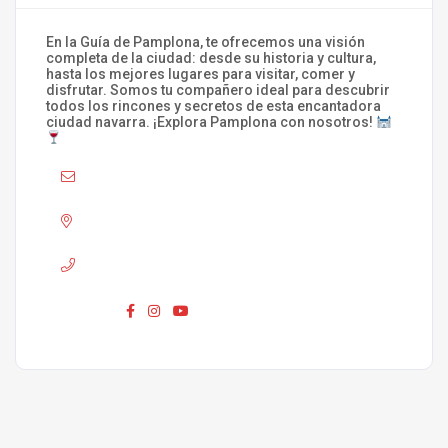
En la Guía de Pamplona, te ofrecemos una visión
completa de la ciudad: desde su historia y cultura,
hasta los mejores lugares para visitar, comer y
disfrutar. Somos tu compañero ideal para descubrir
todos los rincones y secretos de esta encantadora
ciudad navarra. ¡Explora Pamplona con nosotros!
Mail :
info@laguiadepamplona.com
Adress :
Pamplona
Phone :
680 310 420
Síguenos :