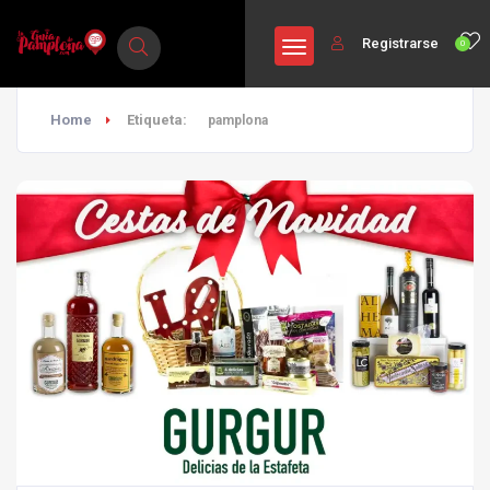
Registrarse
0
Home
Etiqueta:
pamplona