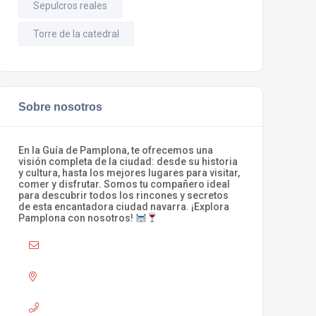
Sepulcros reales
Torre de la catedral
Sobre nosotros
En la Guía de Pamplona, te ofrecemos una
visión completa de la ciudad: desde su historia
y cultura, hasta los mejores lugares para visitar,
comer y disfrutar. Somos tu compañero ideal
para descubrir todos los rincones y secretos
de esta encantadora ciudad navarra. ¡Explora
Pamplona con nosotros!
Mail :
info@laguiadepamplona.com
Adress :
Pamplona
Phone :
680 310 420