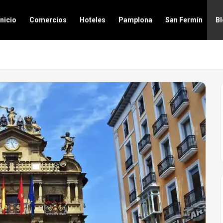
Inicio
Comercios
Hoteles
Pamplona
San Fermín
B