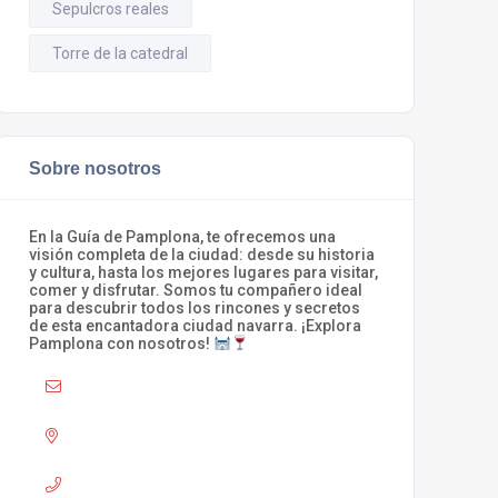
Sepulcros reales
Torre de la catedral
Sobre nosotros
En la Guía de Pamplona, te ofrecemos una
visión completa de la ciudad: desde su historia
y cultura, hasta los mejores lugares para visitar,
comer y disfrutar. Somos tu compañero ideal
para descubrir todos los rincones y secretos
de esta encantadora ciudad navarra. ¡Explora
Pamplona con nosotros!
Mail :
info@laguiadepamplona.com
Adress :
Pamplona
Phone :
680 310 420