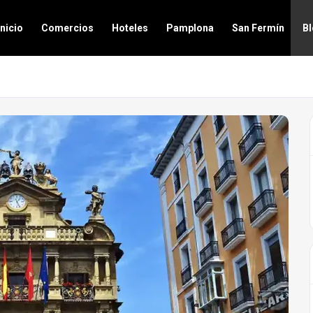
Inicio
Comercios
Hoteles
Pamplona
San Fermín
B