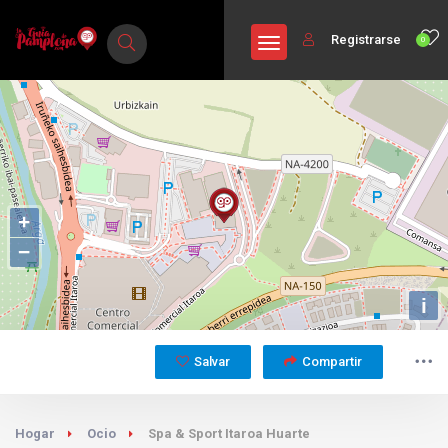
Registrarse
0
+
−
i
Salvar
Compartir
Hogar
Ocio
Spa & Sport Itaroa Huarte