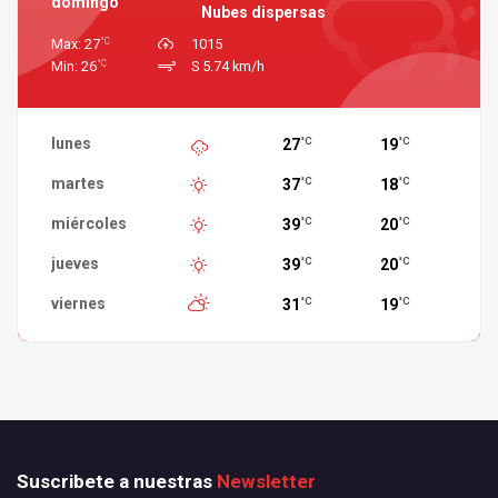
domingo
Nubes dispersas
°C
Max: 27
1015
°C
Min: 26
S 5.74 km/h
lunes
27
19
°C
°C
martes
37
18
°C
°C
miércoles
39
20
°C
°C
jueves
39
20
°C
°C
viernes
31
19
°C
°C
Suscribete a nuestras
Newsletter