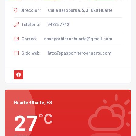
Dirección:
Calle Itaroburua, 5, 31620 Huarte
Teléfono:
948357742
Correo:
spasportitaroahuarte@gmail.com
Sitio web:
http://spasportitaroahuarte.com
Huarte-Uharte, ES
27
°C