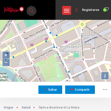
Registrarse
0
+
−
i
Salvar
Compartir
Hogar
Salud
Óptica Boulevard La Rotxa