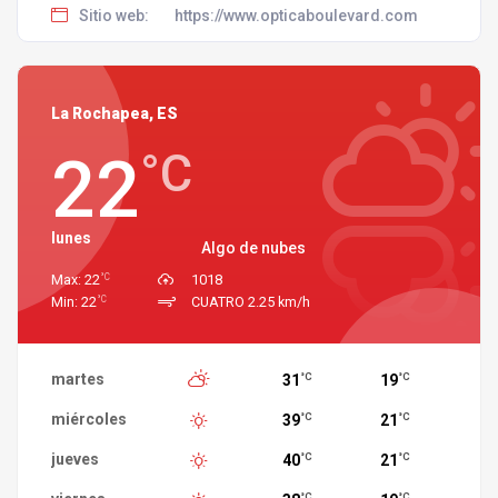
Sitio web:
https://www.opticaboulevard.com
La Rochapea, ES
22
°C
lunes
Algo de nubes
°C
Max: 22
1018
°C
Min: 22
CUATRO 2.25 km/h
martes
31
19
°C
°C
miércoles
39
21
°C
°C
jueves
40
21
°C
°C
°C
°C