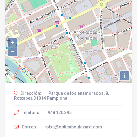
+
−
i
Dirección:
Parque de los enamorados, 8,
Rotxapea 31014 Pamplona
Teléfono:
948 120 395
Correo:
rotxa@opticaboulevard.com