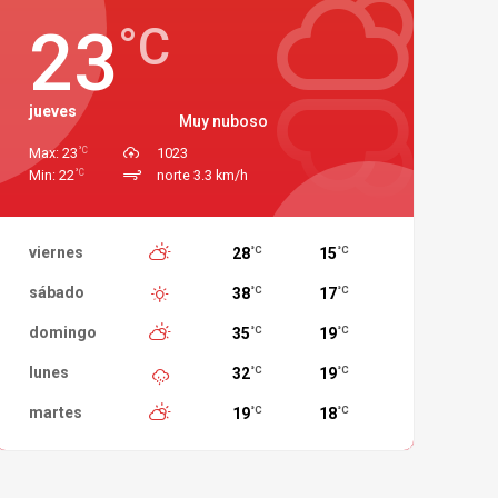
23
°C
jueves
Muy nuboso
°C
Max: 23
1023
°C
Min: 22
norte 3.3 km/h
viernes
28
15
°C
°C
sábado
38
17
°C
°C
domingo
35
19
°C
°C
lunes
32
19
°C
°C
martes
19
18
°C
°C