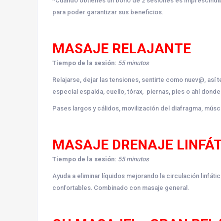
*Cuando obtienes un bono de 2 sesiones es imprescindib
para poder garantizar sus beneficios.
MASAJE RELAJANTE
Tiempo de la sesión:
55 minutos
Relajarse, dejar las tensiones, sentirte como nuev@, así
especial espalda, cuello, tórax, piernas, pies o ahí dond
Pases largos y cálidos, movilización del diafragma, múscul
MASAJE DRENAJE LINFÁT
Tiempo de la sesión:
55 minutos
Ayuda a eliminar líquidos mejorando la circulación linfá
confortables. Combinado con masaje general.