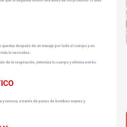
le que la segunda sesión sea antes de los próximos 15 días
 te quedas después de un masaje por todo el cuerpo y en
e más lo necesites.
o de la respiración, sintoniza tu cuerpo y elimina estrés.
ICO
tica y venosa, a través de pases de bombeo suaves y