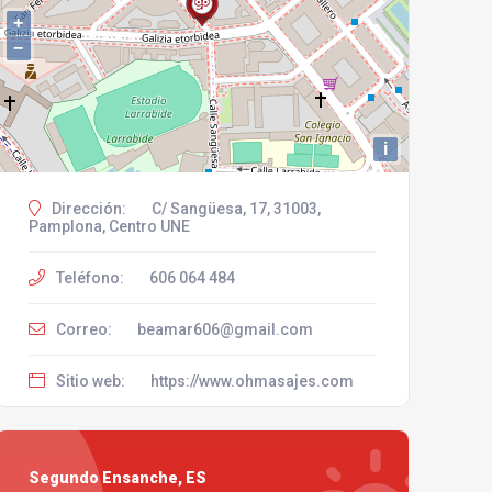
+
−
i
Dirección:
C/ Sangüesa, 17, 31003,
Pamplona, Centro UNE
Teléfono:
606 064 484
Correo:
beamar606@gmail.com
Sitio web:
https://www.ohmasajes.com
Segundo Ensanche, ES