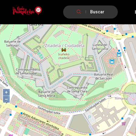
Buscar
+
−