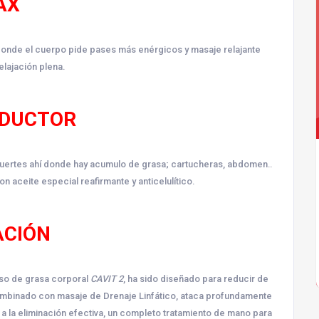
AX
onde el cuerpo pide pases más enérgicos y masaje relajante
lajación plena.
EDUCTOR
uertes ahí donde hay acumulo de grasa; cartucheras, abdomen..
 aceite especial reafirmante y anticelulítico.
ACIÓN
eso de grasa corporal
CAVIT 2
, ha sido diseñado para reducir de
s combinado con masaje de Drenaje Linfático, ataca profundamente
a la eliminación efectiva, un completo tratamiento de mano para