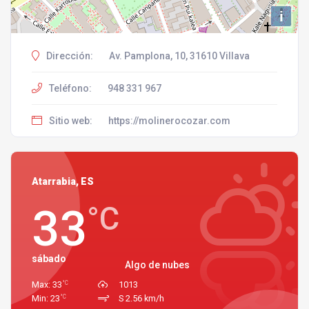
i
Dirección:
Av. Pamplona, 10, 31610 Villava
Teléfono:
948 331 967
Sitio web:
https://molinerocozar.com
Atarrabia, ES
33
°C
sábado
Algo de nubes
°C
Max: 33
1013
°C
Min: 23
S 2.56 km/h