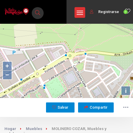
Registrarse
0
+
−
i
Salvar
Compartir
Hogar
Muebles
MOLINERO COZAR, Muebles y