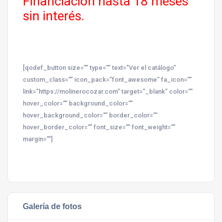
Financiación hasta 18 meses
sin interés.
[qodef_button size=”” type=”” text=”Ver el catálogo”
custom_class=”” icon_pack=”font_awesome” fa_icon=””
link=”https://molinerocozar.com” target=”_blank” color=””
hover_color=”” background_color=””
hover_background_color=”” border_color=””
hover_border_color=”” font_size=”” font_weight=””
margin=””]
Galería de fotos