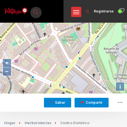
Registrarse
0
+
−
i
Salvar
Compartir
Hogar
Herboristerías
Centro Dietético