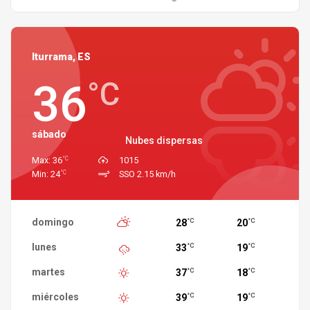
Iturrama, ES
36
°C
sábado
Nubes dispersas
°C
Max: 36
1015
°C
Min: 24
SSO 2.15 km/h
domingo
28
20
°C
°C
lunes
33
19
°C
°C
martes
37
18
°C
°C
miércoles
39
19
°C
°C