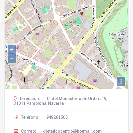
+
−
i
Dirección:
C. del Monasterio de Urdax, 19,
31011 Pamplona, Navarra
Teléfono:
948261505
Correo:
dieteticocentro@hotmail.com