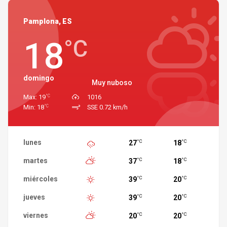
Pamplona, ES
18
°C
domingo
Muy nuboso
°C
Max: 19
1016
°C
Min: 18
SSE 0.72 km/h
lunes
27
18
°C
°C
martes
37
18
°C
°C
miércoles
39
20
°C
°C
jueves
39
20
°C
°C
viernes
20
20
°C
°C