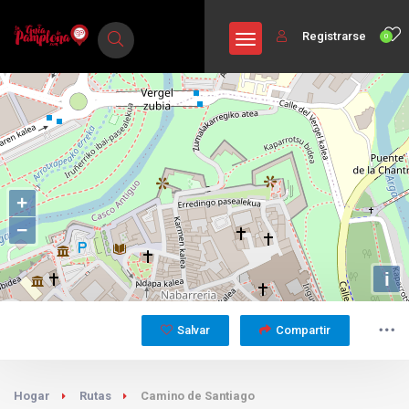
Registrarse
0
+
−
i
Salvar
Compartir
Hogar
Rutas
Camino de Santiago