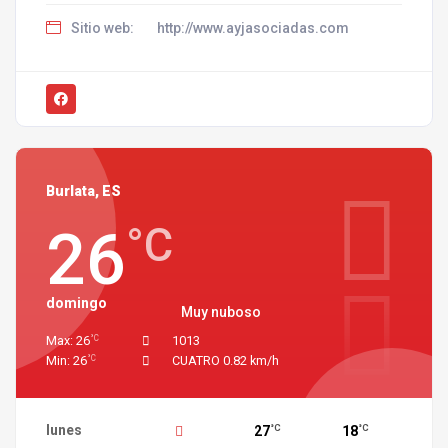
Sitio web:
http://www.ayjasociadas.com
Burlata, ES
26
°C
domingo
Muy nuboso
°C
Max: 26
1013
°C
Min: 26
CUATRO 0.82 km/h
lunes
27
18
°C
°C