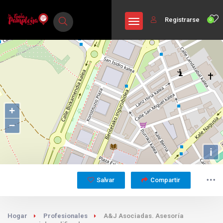
Registrarse
0
+
−
i
Salvar
Compartir
Hogar
Profesionales
A&J Asociadas. Asesoría