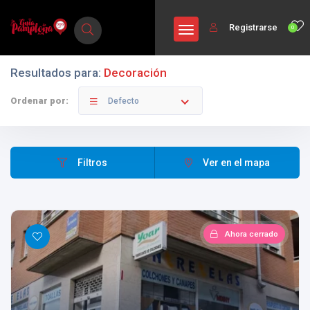
Registrarse
0
Resultados para:
Decoración
Ordenar por:
Defecto
Filtros
Ver en el mapa
Ahora cerrado