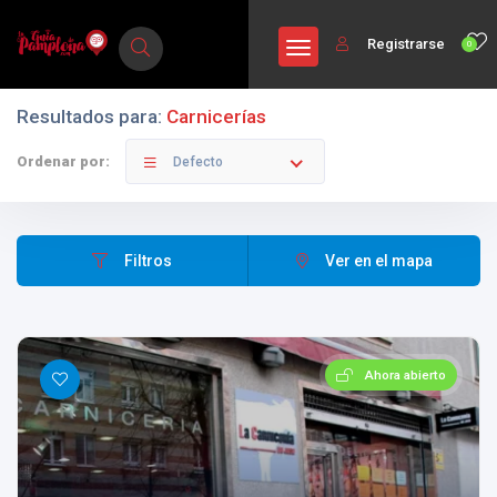
Registrarse
0
Resultados para:
Carnicerías
Ordenar por:
Defecto
Filtros
Ver en el mapa
Ahora abierto