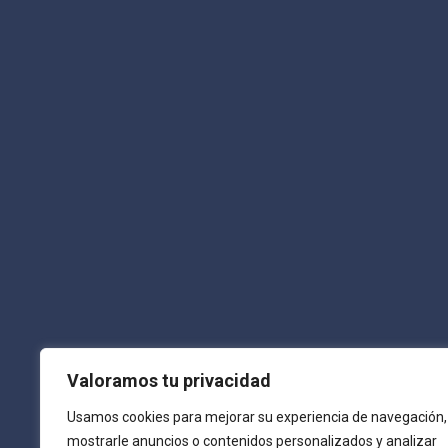
Suscribete a nuestras
Newsletter
¿Quieres recibir las últimas noticias? Solo regístrate.
E-mail :
info@laguiadepamplona.com
Teléfono:
680 310 420
Síguenos :
Valoramos tu privacidad
Usamos cookies para mejorar su experiencia de navegación,
mostrarle anuncios o contenidos personalizados y analizar