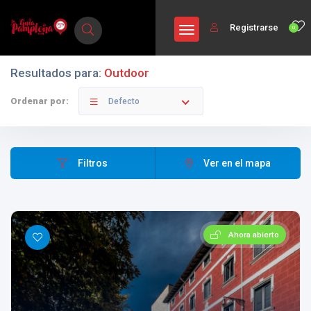
Registrarse
0
Resultados para:
Outdoor
Ordenar por:
Defecto
Filtros
Ver en el mapa
Ahora abierto